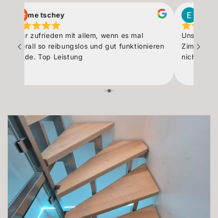
me tschey
Eva B
Sehr zufrieden mit allem, wenn es mal
Uns wurde
überall so reibungslos und gut funktionieren
Zimmerman
würde. Top Leistung
nicht entt
Angebotser
super schö
nochmal na
Metallbaue
vermessen 
und die Li
sind wir r
Treppe.